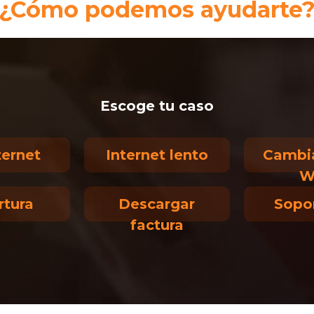
¿Cómo podemos ayudarte
Escoge tu caso
ternet
Internet lento
Cambia
W
rtura
Descargar
Sopo
factura