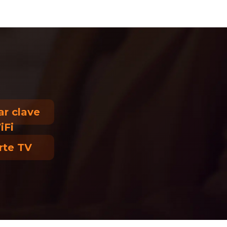
?
r clave
iFi
rte TV