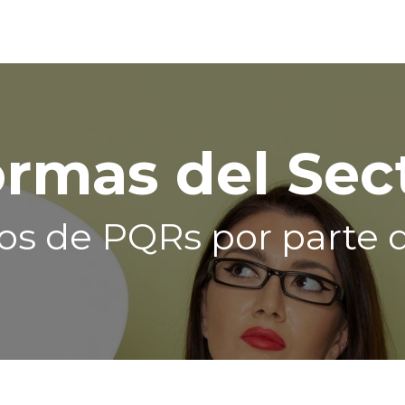
onócenos
Planes
Oficina Virtual
Información
rmas del Sec
s de PQRs por parte d