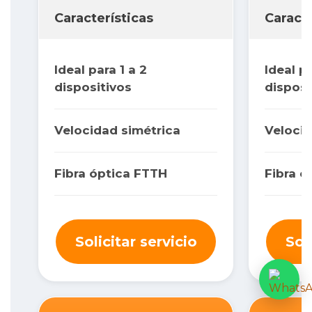
Características
Caracte
Ideal para 1 a 2
Ideal p
dispositivos
disposi
Velocidad simétrica
Velocid
Fibra óptica FTTH
Fibra ó
Solicitar servicio
Sol