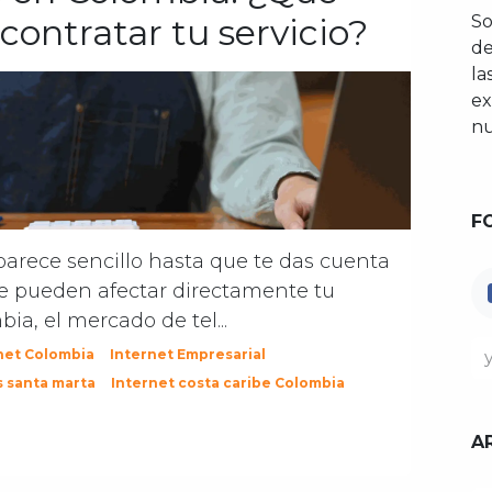
contratar tu servicio?
So
de
la
ex
nu
F
parece sencillo hasta que te das cuenta
e pueden afectar directamente tu
ia, el mercado de tel...
net Colombia
Internet Empresarial
s santa marta
Internet costa caribe Colombia
A