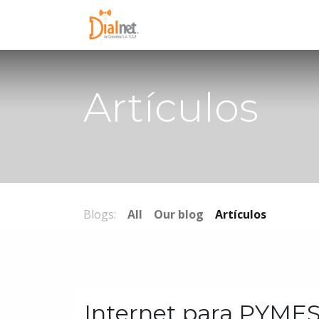
Entérate
C
Artículos
Blogs:
All
Our blog
Artículos
Internet para PYMES