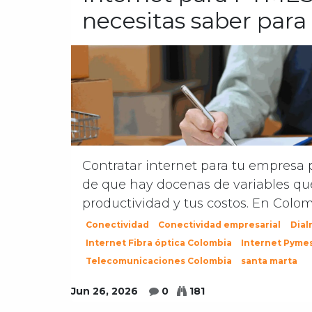
necesitas saber para 
Contratar internet para tu empresa 
de que hay docenas de variables qu
productividad y tus costos. En Colomb
Conectividad
Conectividad empresarial
Dial
Internet Fibra óptica Colombia
Internet Pyme
Telecomunicaciones Colombia
santa marta
Jun 26, 2026
0
181