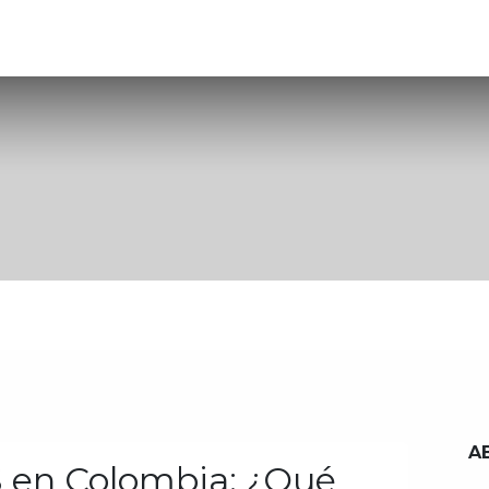
onócenos
Planes
Oficina Virtual
Información
A
 en Colombia: ¿Qué