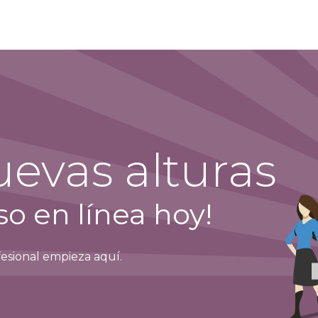
enos
Planes
Oficina Virtual
Información
N
evas alturas
o en línea hoy!
fesional empieza aquí.