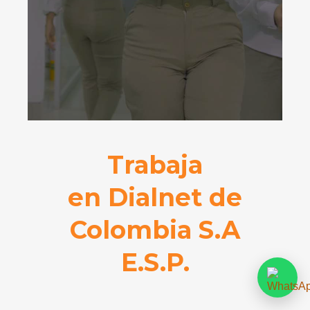
Trabaja
en Dialnet de
Colombia S.A
E.S.P.
Somos una empresa en