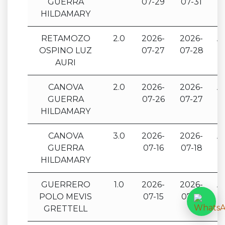
GUERRA
07-29
07-31
E
HILDAMARY
RETAMOZO
2.0
2026-
2026-
A
OSPINO LUZ
07-27
07-28
E
AURI
CANOVA
2.0
2026-
2026-
A
GUERRA
07-26
07-27
E
HILDAMARY
CANOVA
3.0
2026-
2026-
A
GUERRA
07-16
07-18
E
HILDAMARY
GUERRERO
1.0
2026-
2026-
A
POLO MEVIS
07-15
07-15
E
GRETTELL