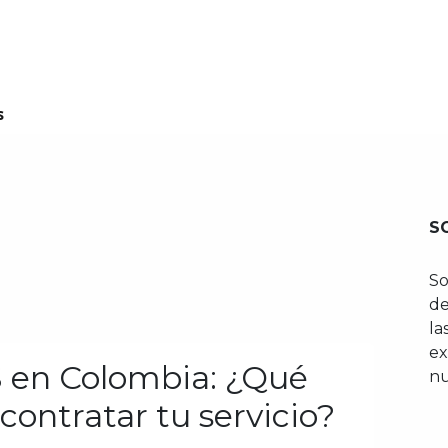
enos
Planes
Oficina Virtual
Información
N
s
S
So
de
la
ex
 en Colombia: ¿Qué
nu
contratar tu servicio?