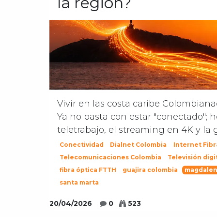
la región?
Vivir en las costa caribe Colombiana
Ya no basta con estar "conectado"; h
teletrabajo, el streaming en 4K y la 
Conectividad
Dialnet Colombia
Internet Fibr
Telecomunicaciones Colombia
Televisión digi
fibra óptica FTTH
guajira colombia
magdalen
santa marta
20/04/2026
0
523