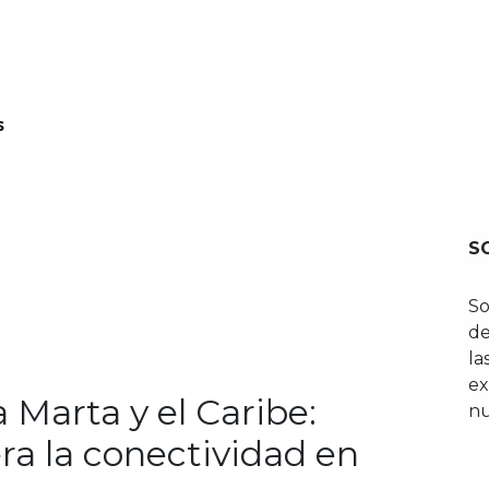
enos
Planes
Oficina Virtual
Información
N
s
S
So
de
la
ex
 Marta y el Caribe:
nu
ra la conectividad en