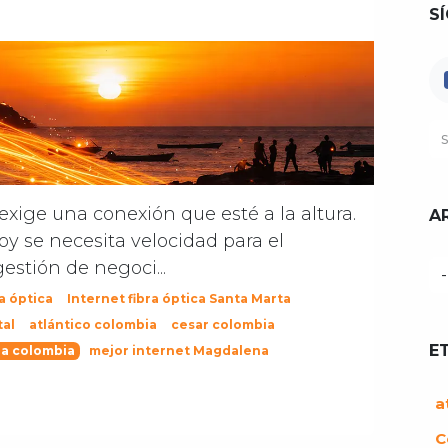
S
exige una conexión que esté a la altura.
A
oy se necesita velocidad para el
gestión de negoci...
a óptica
Internet fibra óptica Santa Marta
tal
atlántico colombia
cesar colombia
E
a colombia
mejor internet Magdalena
a
C