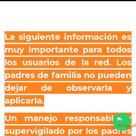
La siguiente información es
muy importante para todos
los usuarios de la red. Los
padres de familia no pueden
dejar de observarla y
aplicarla.
Un manejo responsable y
supervigilado por los padres